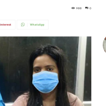
988
0
interest
WhatsApp