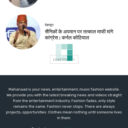
देहरादून
सैनिकों के अपमान पर तत्काल माफी मांगे
कांग्रेस : कर्नल कोठियाल
Load more
Mahanaad is your news, entertainment, music fashion website.
We provide you with the latest breaking news and videos straight
from the entertainment industry. Fashion fades, only style
remains the same. Fashion never stops. There are always
projects, opportunities. Clothes mean nothing until someone lives
in them.