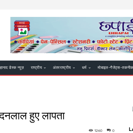
हानाद डेस्क न्यूज़
राष्ट्रीय
अंतरराष्ट्रीय
धर्म
मोबाइल-गैजेट्स-तकनी
मदनलाल हुए लापता
L
1260
0