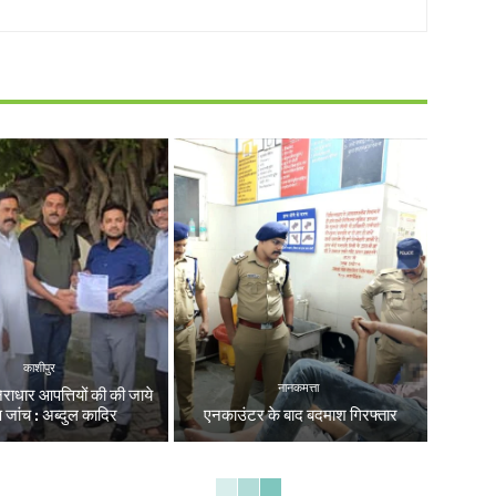
काशीपुर
नानकमत्ता
निराधार आपत्तियों की की जाये
्ष जांच : अब्दुल कादिर
एनकाउंटर के बाद बदमाश गिरफ्तार