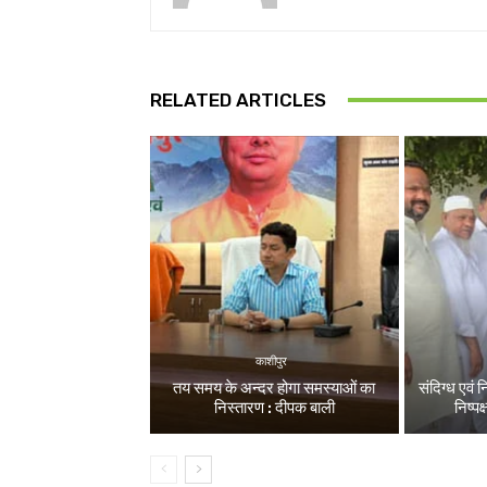
RELATED ARTICLES
काशीपुर
तय समय के अन्दर होगा समस्याओं का
संदिग्ध एवं 
निस्तारण : दीपक बाली
निष्पक