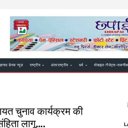
हानाद डेस्क न्यूज़
राष्ट्रीय
अंतरराष्ट्रीय
धर्म
मोबाइल-गैजेट्स-तकनी
चायत चुनाव कार्यक्रम की
ंहिता लागू….
L