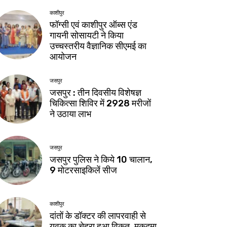
काशीपुर
फॉग्सी एवं काशीपुर ऑब्स एंड
गायनी सोसायटी ने किया
उच्चस्तरीय वैज्ञानिक सीएमई का
आयोजन
जसपुर
जसपुर : तीन दिवसीय विशेषज्ञ
चिकित्सा शिविर में 2928 मरीजों
ने उठाया लाभ
जसपुर
जसपुर पुलिस ने किये 10 चालान,
9 मोटरसाइकिलें सीज
काशीपुर
दांतों के डॉक्टर की लापरवाही से
युवक का चेहरा हुआ विकृत, मुकदमा