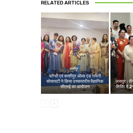
RELATED ARTICLES
काशीपुर
फॉग्सी एवं काशीपुर ऑब्स एंड गायनी
सोसायटी ने किया उच्चस्तरीय वैज्ञानिक
जसपुर : ती
सीएमई का आयोजन
शिविर में 