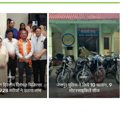
जसपुर
जसपुर
न दिवसीय विशेषज्ञ चिकित्सा
जसपुर पुलिस ने किये 10 चालान, 9
2928 मरीजों ने उठाया लाभ
मोटरसाइकिलें सीज