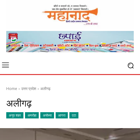
Home
उत्तर प्रदेश
अलीगढ़
अलीगढ़
अनूप शहर
अमरोहा
अयोध्या
आगरा
एटा