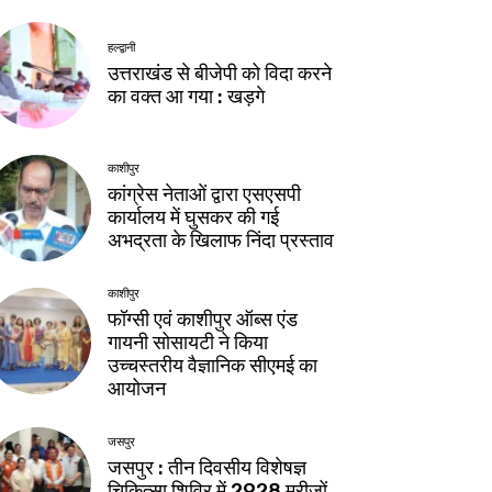
हल्द्वानी
उत्तराखंड से बीजेपी को विदा करने
का वक्त आ गया : खड़गे
काशीपुर
कांग्रेस नेताओं द्वारा एसएसपी
कार्यालय में घुसकर की गई
अभद्रता के खिलाफ निंदा प्रस्ताव
काशीपुर
फॉग्सी एवं काशीपुर ऑब्स एंड
गायनी सोसायटी ने किया
उच्चस्तरीय वैज्ञानिक सीएमई का
आयोजन
जसपुर
जसपुर : तीन दिवसीय विशेषज्ञ
चिकित्सा शिविर में 2928 मरीजों