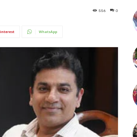
556
0
interest
WhatsApp