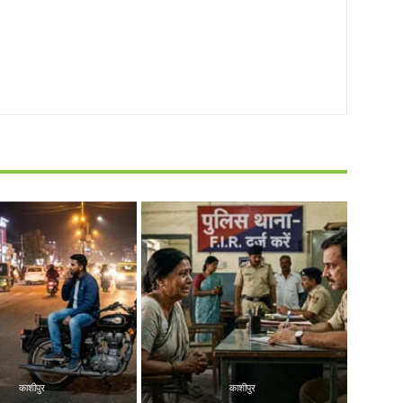
काशीपुर
काशीपुर