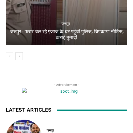
जसपुर
जसपुर : फरार चल रहे एजाज के घर पहुंची पुलिस, चिपकाया नोटिस,
कराई मुनादी
- Advertisement -
LATEST ARTICLES
जसपुर