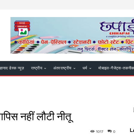
हानाद डेस्क न्यूज़
राष्ट्रीय
अंतरराष्ट्रीय
धर्म
मोबाइल-गैजेट्स-तकनी
ापिस नहीं लौटी नीतू
L
1017
0