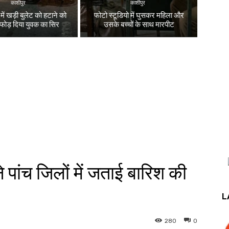
काशीपुर
काशीपुर
ें खड़ी बुलेट को हटाने को
फोटो स्टूडियो में घुसकर महिला और
 फोड़ दिया युवक का सिर
उसके बच्चों के साथ मारपीट