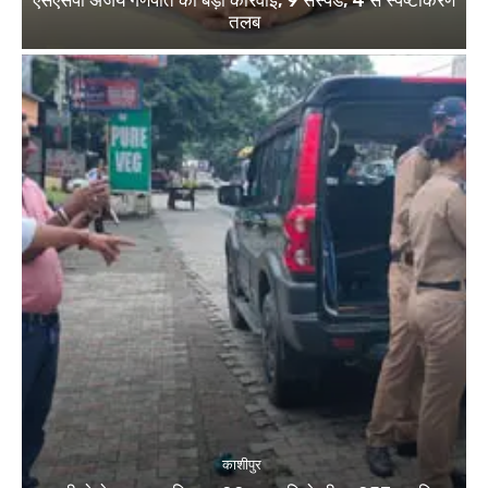
तलब
काशीपुर