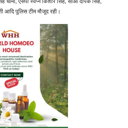
िंह चीमा, एसपी स्वप्न किशोर सिंह, सीओ दीपक सिंह,
ी आदि पुलिस टीम मौजूद रही।