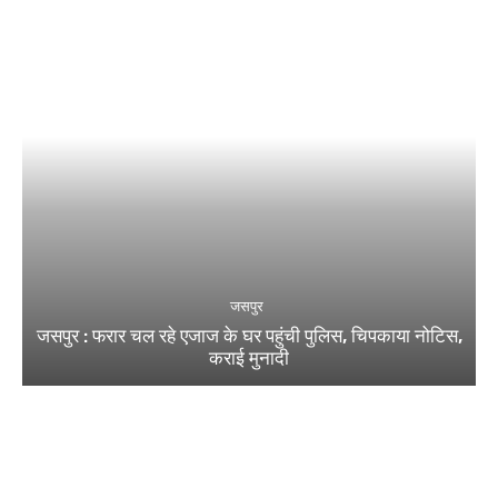
जसपुर
जसपुर : फरार चल रहे एजाज के घर पहुंची पुलिस, चिपकाया नोटिस,
कराई मुनादी